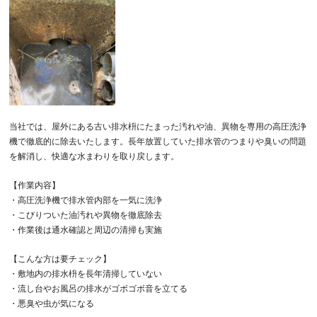
当社では、屋外にある古い排水枡にたまった汚れや油、異物を専用の高圧洗浄
機で徹底的に除去いたします。長年放置していた排水管のつまりや臭いの問題
を解消し、快適な水まわりを取り戻します。
【作業内容】
・高圧洗浄機で排水管内部を一気に洗浄
・こびりついた油汚れや異物を徹底除去
・作業後は通水確認と周辺の清掃も実施
【こんな方は要チェック】
・敷地内の排水枡を長年清掃していない
・流し台やお風呂の排水がゴボゴボ音を立てる
・悪臭や虫が気になる