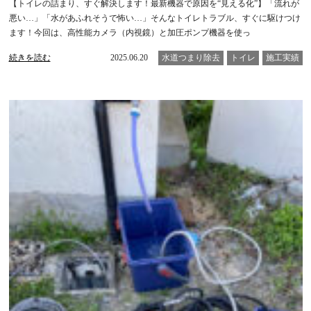
【トイレの詰まり、すぐ解決します！最新機器で原因を“見える化”】「流れが
悪い…」「水があふれそうで怖い…」そんなトイレトラブル、すぐに駆けつけ
ます！今回は、高性能カメラ（内視鏡）と加圧ポンプ機器を使っ
続きを読む
2025.06.20
水道つまり除去
トイレ
施工実績